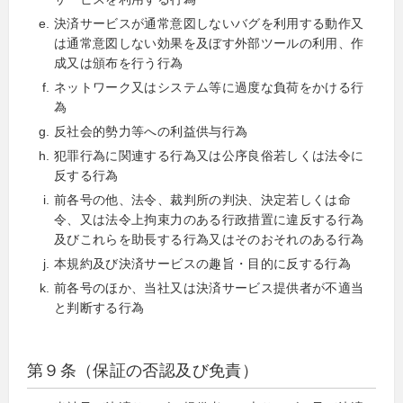
決済サービスが通常意図しないバグを利用する動作又
は通常意図しない効果を及ぼす外部ツールの利用、作
成又は頒布を行う行為
ネットワーク又はシステム等に過度な負荷をかける行
為
反社会的勢力等への利益供与行為
犯罪行為に関連する行為又は公序良俗若しくは法令に
反する行為
前各号の他、法令、裁判所の判決、決定若しくは命
令、又は法令上拘束力のある行政措置に違反する行為
及びこれらを助長する行為又はそのおそれのある行為
本規約及び決済サービスの趣旨・目的に反する行為
前各号のほか、当社又は決済サービス提供者が不適当
と判断する行為
第９条（保証の否認及び免責）